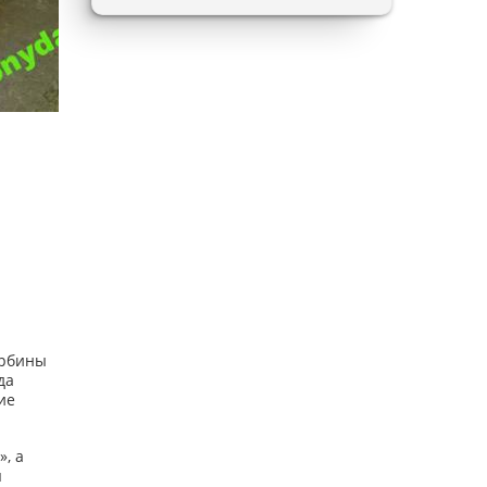
урбины
да
ие
, а
я