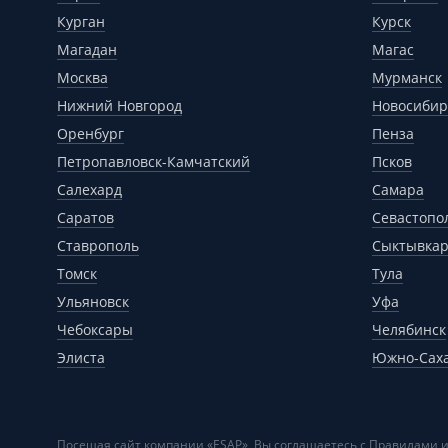
Курган
Курск
Магадан
Магас
Москва
Мурманск
Нижний Новгород
Новосибир
Оренбург
Пенза
Петропавловск-Камчатский
Псков
Салехард
Самара
Саратов
Севастопо
Ставрополь
Сыктывка
Томск
Тула
Ульяновск
Уфа
Чебоксары
Челябинск
Элиста
Южно-Сах
Посещая сайт компании «ESAP», Вы соглашаетесь с
Правилами и