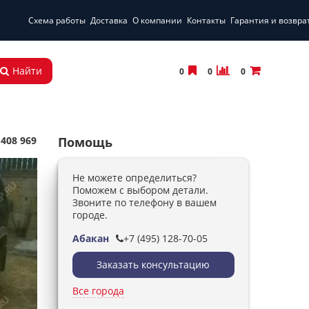
Схема работы
Доставка
О компании
Контакты
Гарантия и возвра
Найти
0
0
0
 408 969
Помощь
Не можете определиться?
Поможем с выбором детали.
Звоните по телефону в вашем
городе.
Абакан
+7 (495) 128-70-05
Заказать консультацию
Все города