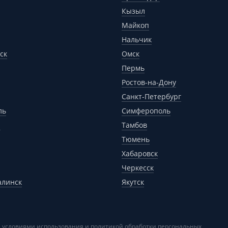
Кызыл
Майкоп
Нальчик
ск
Омск
Пермь
Ростов-на-Дону
Санкт-Петербург
ль
Симферополь
р
Тамбов
Тюмень
Хабаровск
Черкесск
алинск
Якутск
 условиями использования и политикой обработки персональных