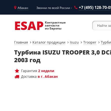
+7 (495) 128-70-0
Абакан
Звонки по всей России -
ESAP
Контрактные
запчасти
из Европы
Главная
Каталог продукции
Isuzu
Trooper
Турб
Турбина ISUZU TROOPER 3,0 DC
2003 год
Гарантия
2 недели
Доставка
в г. Абакан