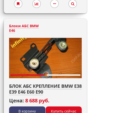
Блоки АБС BMW
E46
БЛОК АБС КРЕПЛЕНИЕ BMW E38
E39 E46 E60 E90
Цена:
8 688 руб.
В корзину
Купить сейчас