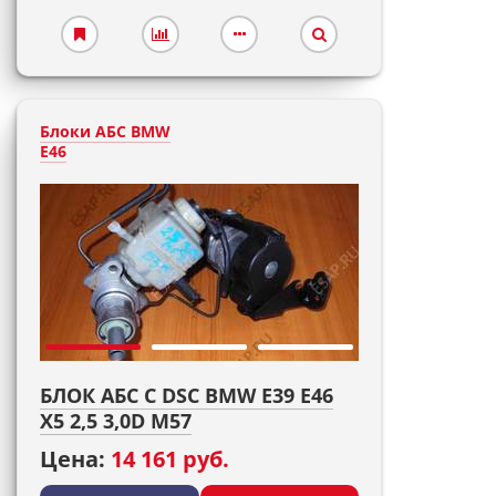
Блоки АБС BMW
E46
БЛОК АБС С DSC BMW E39 E46
X5 2,5 3,0D M57
Цена:
14 161 руб.