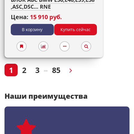
,ASC,DSC... RNE
Цена:
15 910 руб.
В корзину
Купить сейчас
1
2
3
85
...
Наши преимущества