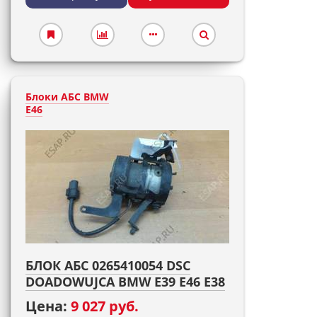
Блоки АБС BMW
E46
БЛОК АБС 0265410054 DSC
DOADOWUJCA BMW E39 E46 E38
Цена:
9 027 руб.