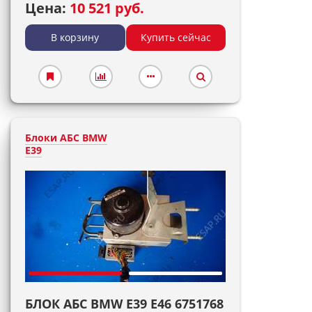
Цена:
10 521 руб.
В корзину
Купить сейчас
Блоки АБС BMW
E39
БЛОК АБС BMW E39 E46 6751768