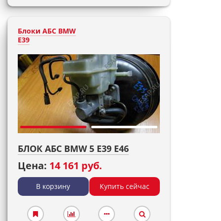
Блоки АБС BMW
E39
БЛОК АБС BMW 5 E39 E46
Цена:
14 161 руб.
В корзину
Купить сейчас