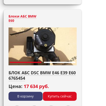
Блоки АБС BMW
E60
БЛОК АБС DSC BMW E46 E39 E60
6765454
Цена:
17 634 руб.
В корзину
Купить сейчас