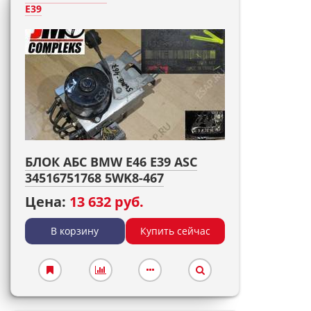
E39
БЛОК АБС BMW E46 E39 ASC
34516751768 5WK8-467
Цена:
13 632 руб.
В корзину
Купить сейчас