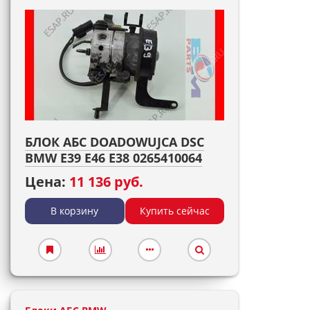
БЛОК АБС DOADOWUJCA DSC
BMW E39 E46 E38 0265410064
Цена:
11 136 руб.
В корзину
Купить сейчас