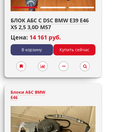
БЛОК АБС С DSC BMW E39 E46
X5 2,5 3,0D M57
Цена:
14 161 руб.
В корзину
Купить сейчас
Блоки АБС BMW
E46