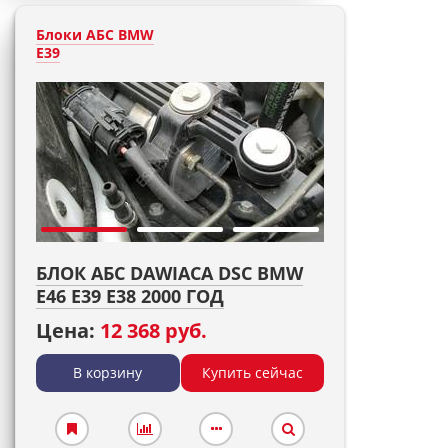
Блоки АБС BMW
E39
БЛОК АБС DAWIACA DSC BMW
E46 E39 E38 2000 ГОД
Цена:
12 368 руб.
В корзину
Купить сейчас