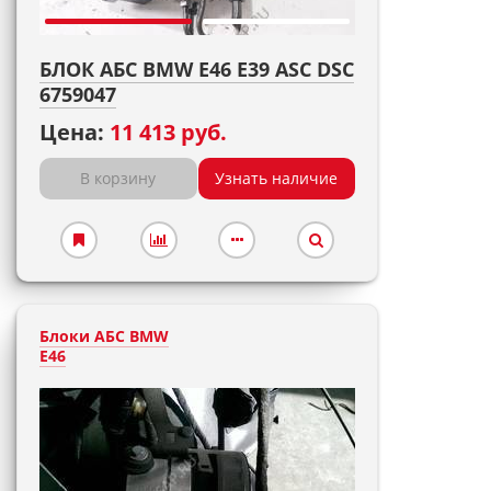
БЛОК АБС BMW E46 E39 ASC DSC
6759047
Цена:
11 413 руб.
В корзину
Узнать наличие
Блоки АБС BMW
E46