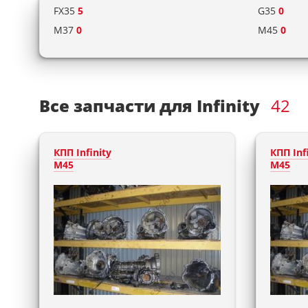
FX35
5
G35
0
M37
0
M45
0
Все запчасти для Infinity
42
КПП Infinity
КПП Inf
M45
M45