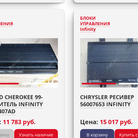
БЛОКИ
ЛЕНИЯ
УПРАВЛЕНИЯ
Infinity
 CHEROKEE 99-
CHRYSLER РЕСИВЕР
ТЕЛЬ INFINITY
56007653 INFINITY
407AD
:
11 783 руб.
Цена:
15 017 руб.
зину
Узнать наличие
В корзину
Купить 