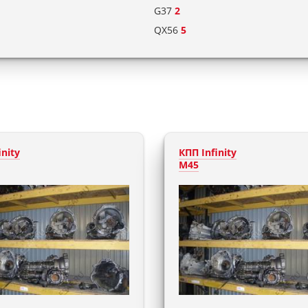
G37
2
QX56
5
inity
КПП Infinity
M45