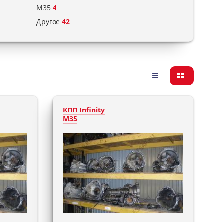
M35
4
Другое
42
КПП Infinity
M35