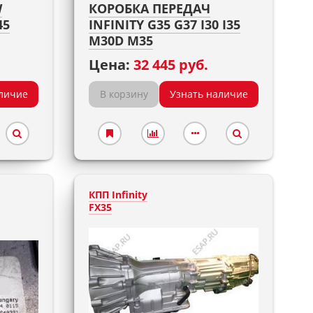
W
КОРОБКА ПЕРЕДАЧ
45
INFINITY G35 G37 I30 I35
M30D M35
Цена:
32 445 руб.
личие
В корзину
Узнать наличие
КПП Infinity
FX35