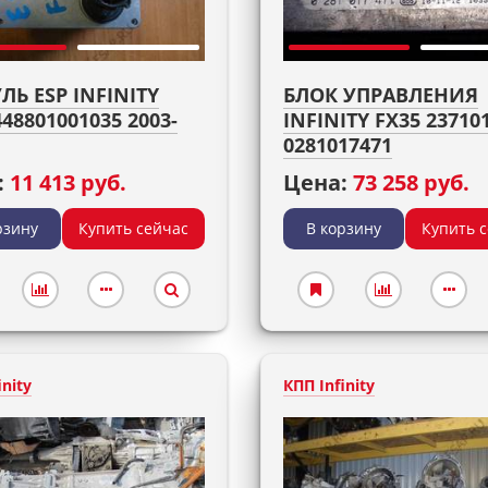
Ь ESP INFINITY
БЛОК УПРАВЛЕНИЯ
448801001035 2003-
INFINITY FX35 23710
0281017471
:
11 413 руб.
Цена:
73 258 руб.
рзину
Купить сейчас
В корзину
Купить 
inity
КПП Infinity