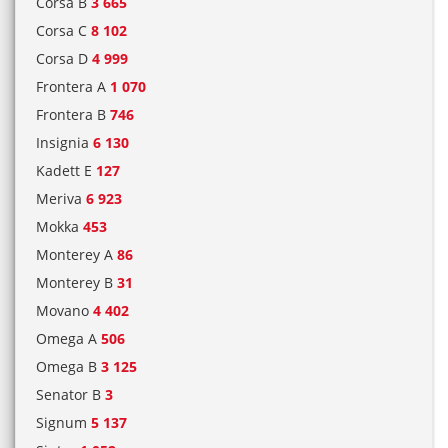
Corsa B
3 665
Corsa C
8 102
Corsa D
4 999
Frontera A
1 070
Frontera B
746
Insignia
6 130
Kadett E
127
Meriva
6 923
Mokka
453
Monterey A
86
Monterey B
31
Movano
4 402
Omega A
506
Omega B
3 125
Senator B
3
Signum
5 137