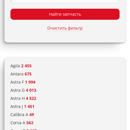
Найти запчасть
Очистить фильтр
Agila
2 455
Antara
675
Astra F
1 994
Astra G
4 013
Astra H
4 522
Astra J
1 451
Calibra A
49
Corsa A
562