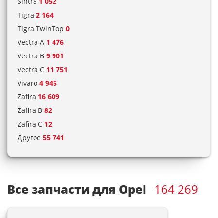
Sintra
1 052
Tigra
2 164
Tigra TwinTop
0
Vectra A
1 476
Vectra B
9 901
Vectra C
11 751
Vivaro
4 945
Zafira
16 609
Zafira B
82
Zafira C
12
Другое
55 741
Все запчасти для Opel
164 269